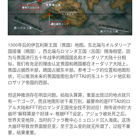
1300年后的伊瓦利斯王国（畏国）地图。东北端与オルダリーア
国接壤（鴎国），西北端与ロマンダ王国（呂国）隔海相望。因
为与畏国进行五十年战争的鴎国国名和オーダリア大陆十分相
似，我们有充足的理由认定畏国和鴎国都在オーダリア大陆上，
畏国占据西半部，鴎国占据东半部。参考ゴーグ的位置和地图形
状，可以推测未来的畏国版图包含FFTA2的东ユトランド地区和
ロザリア帝国的西部。
但这种推测存在明显问题。掐指头算算，重复出现过的地点就只
有一个ゴーグ，而且地图形状千差万别，最要命的是FFTA2的ロ
アル大陆和FFT的ロマンダ王国完全找不到对应！用传说中的“大
崩坏”解释算是个好球-v- 根据FFT设定，アジョラ被处死之后，
世界天变地异，当时的ファラ教中心ミュロンド沉入海底。这场
大崩坏导致世界面貌巨变，至于怎么变的就无所谓了，过程不重
要，结果重要。