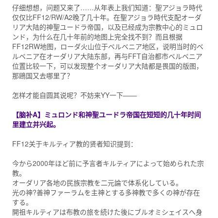
仔细想想，问题又来了……从年表上我们知道：聖アジョラ時代
仅仅比FF12/RW/A2晚了几十年。在聖アジョラ時代支配オーダ
リア大陆的神聖ユードラ帝国，以及已经成为宗教中心的ミュロ
ンド，为什么在几十年前的地图上完全找不到？而且根据
FF12RW地图，ローダ火山位于ベルベニア地区，说明当时的ベ
ルベニア在オーダリア大陆东部，再与FFT自治都市ベルベニア
位置比较一下，可以发现整个オーダリア大陆都是畏国的版图，
那鴎国又去哪里了？
怎样才能自圆其说呢？不妨来YY一下——
【脑补A】ミュロンド和神聖ユードラ帝国在短短的几十年时间
里建立并兴起。
FF12关于キルティア教的贤者知识提到：
今から2000年ほど前に予言者キルティアによって始められた宗
教。
オーダリア各地の民族宗教を二元論で体系化している。
光の神?善神ファーラムを主神とする多神教で多くの神が存在
する。
開祖キルティアは布教の旅を続けた後にブルオミシェイスへ身