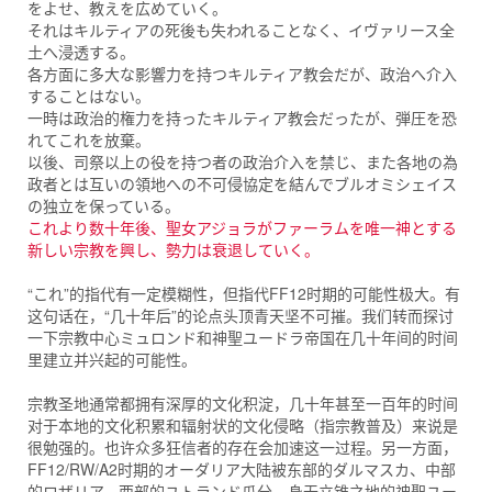
をよせ、教えを広めていく。
それはキルティアの死後も失われることなく、イヴァリース全
土へ浸透する。
各方面に多大な影響力を持つキルティア教会だが、政治へ介入
することはない。
一時は政治的権力を持ったキルティア教会だったが、弾圧を恐
れてこれを放棄。
以後、司祭以上の役を持つ者の政治介入を禁じ、また各地の為
政者とは互いの領地への不可侵協定を結んでブルオミシェイス
の独立を保っている。
これより数十年後、聖女アジョラがファーラムを唯一神とする
新しい宗教を興し、勢力は衰退していく。
“これ”的指代有一定模糊性，但指代FF12时期的可能性极大。有
这句话在，“几十年后”的论点头顶青天坚不可摧。我们转而探讨
一下宗教中心ミュロンド和神聖ユードラ帝国在几十年间的时间
里建立并兴起的可能性。
宗教圣地通常都拥有深厚的文化积淀，几十年甚至一百年的时间
对于本地的文化积累和辐射状的文化侵略（指宗教普及）来说是
很勉强的。也许众多狂信者的存在会加速这一过程。另一方面，
FF12/RW/A2时期的オーダリア大陆被东部的ダルマスカ、中部
的ロザリア、西部的ユトランド瓜分，身无立锥之地的神聖ユー