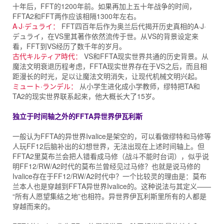
十年后，FFT的1200年前。如果再加上五十年战争的时间，
FFTA2和FFT两作应该相隔1300年左右。
A·J·デュライ：
FFT四百年后作为奥兰后代揭开历史真相的A·J·
デュライ，在VS里其著作依然流传于世。从VS的背景设定来
看，FFT到VS经历了数千年的岁月。
古代キルティア時代：
VS和FFTA现实世界共通的历史背景。从
魔法文明衰退历程考虑，FFTA现实世界存在于VS之后，而且相
距漫长的时光，足以让魔法文明消失，让现代机械文明兴起。
ミュート·ランデル：
从小学生进化成小学教师，缪特把TA和
TA2的现实世界联系起来，他大概长大了15岁。
独立于时间轴之外的FFTA异世界伊瓦利斯
一般认为FFTA的异世界Ivalice是架空的，可以看做缪特和马修等
人玩FF12后脑补出的幻想世界，无法出现在上述时间轴上。但
FFTA2里莫布兰会把人错看成马修（战斗不能时台词），似乎说
明FF12/RW/A2时代的莫布兰曾经见过马修？也就是说马修的
Ivalice存在于FF12/RW/A2时代中？一个比较灵的理由是：莫布
兰本人也是穿越到FFTA异世界Ivalice的。这种说法与其定义——
“所有人愿望集结之地”也相符。异世界伊瓦利斯里所有的人都是
穿越而来的。