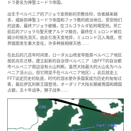
ドラ更名为神聖ユードラ帝国。
出生于ベルベニア的アジョラ宣扬新的宗教信仰，信者越来越
多，威胁到神聖ユードラ帝国和ファラ教的统治地位，受到他们
的迫害。最终アジョラ被捕，在ゴルゴラルダ処刑場受刑。死亡
前后的アジョラ与聖天使アルテマ融合，最终在ミュロンド被拉
姆沙的祖先消灭，由此引发天变地异，ミュロンド沉入海底，世
界版图发生重大变化，许多种族相继灭绝……
在此后的几百年时间里，ローダ火山喷发导致原ベルベニア地区
居民向东迁移，建立起新的自治领ベルベニア（由FFT的自治都
市ベルベニア周边没有火山判断。虽然大陆最大的火山名为ベル
ベニア活火山，但它明显不在ベルベニア地区）。此后就走上
FFT设定历史的轨道，时代的泪水使许多国家成为历史的匆匆过
客，最后伊瓦利斯王国登场，オーダリア大陆长期被畏国和鴎国
占据，五十年战争，狮子战争……