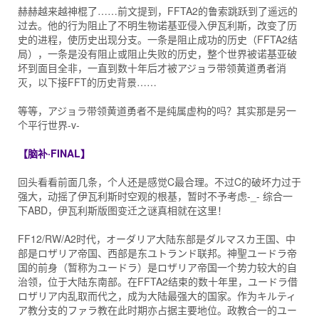
赫赫越来越神棍了……前文提到，FFTA2的鲁索跳跃到了遥远的
过去。他的行为阻止了不明生物诺基亚侵入伊瓦利斯，改变了历
史的进程，使历史出现分支。一条是阻止成功的历史（FFTA2结
局），一条是没有阻止或阻止失败的历史，整个世界被诺基亚破
坏到面目全非，一直到数十年后才被アジョラ带领黄道勇者消
灭，以下接FFT的历史背景……
等等，アジョラ带领黄道勇者不是纯属虚构的吗？其实那是另一
个平行世界-v-
【脑补·FINAL】
回头看看前面几条，个人还是感觉C最合理。不过C的破坏力过于
强大，动摇了伊瓦利斯时空观的根基，暂时不予考虑-_- 综合一
下ABD，伊瓦利斯版图变迁之谜真相就在这里！
FF12/RW/A2时代，オーダリア大陆东部是ダルマスカ王国、中
部是ロザリア帝国、西部是东ユトランド联邦。神聖ユードラ帝
国的前身（暂称为ユードラ）是ロザリア帝国一个势力较大的自
治领，位于大陆东南部。在FFTA2结束的数十年里，ユードラ借
ロザリア内乱取而代之，成为大陆最强大的国家。作为キルティ
ア教分支的ファラ教在此时期亦占据主要地位。政教合一的ユー