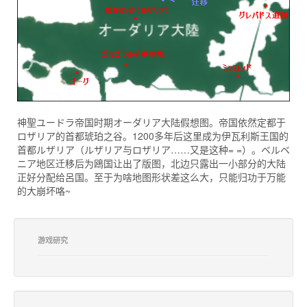
神聖ユードラ帝国时期オーダリア大陆假想图。帝国依然定都于
ロザリア的首都琥珀之谷。1200多年后这里成为伊瓦利斯王国的
首都ルザリア（ルザリア与ロザリア……又是这种= =）。ベルベ
ニア地区迁移后为鴎国让出了版图，北边只露出一小部分的大陆
正好分配给呂国。至于为啥地图形状差这么大，只能归功于万能
的大崩坏咯~
游戏研究