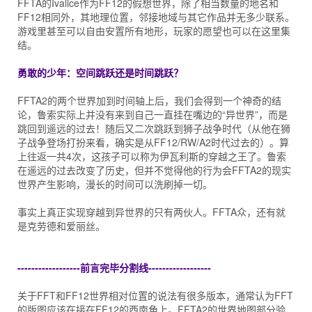
FFTA的Ivalice作为FF12的假想世界，除了相当数量的地名和
FF12相同外，其地理位置，邻接地域与其它作品并无多少联系。
游戏里甚至可以自由安置所有地形，玩家的愿望也可以在这里集
结。
勇敢的少年：空间跳跃还是时间跳跃？
FFTA2的两个世界加到时间轴上后，我们会得到一个神奇的结
论，鲁索实际上并没有来到自己一直挂在嘴边的“异世界”，而是
跳回到遥远的过去！随后又二次跳跃到狮子战争时代（从他在狮
子战争登场打扮来看，确实是从FF12/RW/A2时代过去的）。算
上往返一共4次，这孩子可以称为伊瓦利斯的穿越之王了。鲁索
在遥远的过去改变了历史，但并不觉得他的行为会FFTA2的现实
世界产生影响，漫长的时间可以洗刷掉一切。
事实上真正实现穿越到异世界的只有两伙人。FFTA众，还有就
是克劳德和爱丽丝。
------------------前言完毕分割线------------------
关于FFT和FF12世界相对位置的说法有很多版本，通常认为FFT
的版图应该在接在FF12的西南角上。FFTA2的世界地图部分验