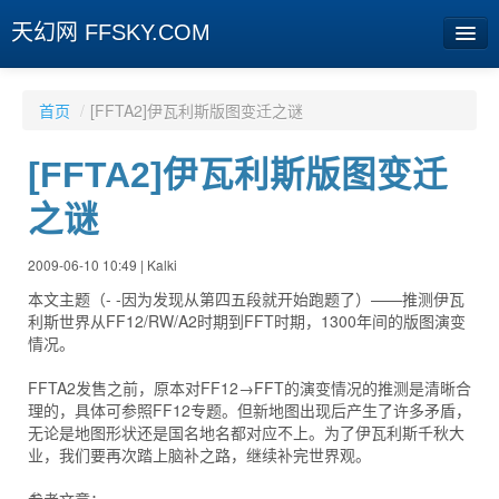
天幻网 FFSKY.COM
首页
首页
/
[FFTA2]伊瓦利斯版图变迁之谜
资讯
[FFTA2]伊瓦利斯版图变迁
周边
之谜
娱乐
2009-06-10 10:49 | Kalki
专题
本文主题（- -因为发现从第四五段就开始跑题了）——推测伊瓦
利斯世界从FF12/RW/A2时期到FFT时期，1300年间的版图演变
相册
情况。
社区
FFTA2发售之前，原本对FF12→FFT的演变情况的推测是清晰合
理的，具体可参照FF12专题。但新地图出现后产生了许多矛盾，
旧版临时
无论是地图形状还是国名地名都对应不上。为了伊瓦利斯千秋大
业，我们要再次踏上脑补之路，继续补完世界观。
[登陆] [注册]