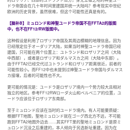
ドラ帝国会在几十年时间里建国并统一大陆吗？参考现实中世纪
欧洲的历史背景，虽然很难，但这个可能性还真是有的。
【脑补B】ミュロンド和神聖ユードラ帝国不在FFTA2的版图
中，也不在FF12/RW版图中。
这种假设是利用了ロザリア帝国及其周边模糊的地理信息。因为
已经限定位于オーダリア大陆，如果当时神聖ユードラ帝国已经
建国，只可能在两个位置上：ユトランド和ロザリア之间（大陆
中西部），或者是ロザリア和ダルマスカ之间（大陆中东部）。
由于FFTA2已经交代过ユトランド和ロザリア距离很近，前者的
可能性较小。而FF12中也未提到过神聖ユードラ帝国与ダルマス
カ接壤，后者的可能性也不大。
更可能的情况是：ユードラ是ロザリア境内一个势力较大且相对
独立的地区。参考FF12RWローダ火山和ベルベニア的位置，ユ
ードラ应该位于ロザリア东南部。
至于ミュロンド应该在当时的ユードラ境内。有人可能要质疑：
根据FFT地图，聖地ミュロンド就在ゴーグ西北方不远，不可能
跑到FFTA2地图外边去……其实FFT里的聖地ミュロンド是原ミ
ュロンド沉没之后重建的，本人倾向于另选新址重建。因为在