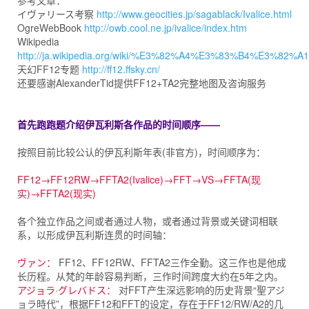
参考文章：
イヴァリース考察
http://www.geocities.jp/sagablack/Ivalice.html
OgreWebBook
http://owb.cool.ne.jp/ivalice/index.htm
Wikipedia
http://ja.wikipedia.org/wiki/%E3%82%A4%E3%83%B4%E3%
天幻FF12专题
http://ff12.ffsky.cn/
还要感谢AlexanderTid提供FF12+TA2完整地图及咨询服务
首先跑跑题介绍伊瓦利斯各作品的时间顺序——
按照目前比较公认的伊瓦利斯年表(非官方)，时间顺序为：
FF12→FF12RW→FFTA2(Ivalice)→FFT→VS→FFTA(现
实)→FFTA2(现实)
各个独立作品之间或者通过人物，或者通过背景或关键词相联
系，以形成伊瓦利斯连贯的时间轴：
ヴァン：
FF12、FF12RW、FFTA2三作全勤。这三作也是他成
长历程。从梵的年龄容易判断，三作时间跨度大约在5年之内。
アジョラ·グレバドス：
对FFT产生深远影响的历史背景“聖アジ
ョラ時代”，根据FF12和FFT的设定，存在于FF12/RW/A2的几