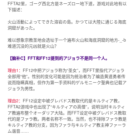
FFTA2里，ゴーグ西北方是ネーズロー地下道，游戏对此地有以
下描述：
火山活動によってできた溶岩の島。かつては大陸に通じる海底
洞窟があった。
难以想象宗教圣地会选址于一个遍布火山和海底洞窟的地方-_-b
难道沉没的元凶就是火山？
【脑补C】FFT和FF12提到的アジョラ不是同一个人。
理由1：
FF12中把アジョラ称为“圣女”，而FFT里指代アジョラ
全部用“他”。性别的变化可能是因为统治者为了编造黄道勇者传
说而隐瞒真相，但作为第一手资料的ゲルモニーク聖典也记载ア
ジョラ为男性。
理由2：
FF12设定中被グレバドス教取代的是キルティア教，
FFTA2游戏中也出现了“キルティアの高僧”，说明当时キルティ
ア教遍布整个オーダリア大陆。而FFT设定中被グレバドス教取
代的是ファラ教。两者名称不一致。当然，也不排除ファラ教是
キルティア教的分支，因为ファラ与キルティア教主神ファーラ
ム谐音……