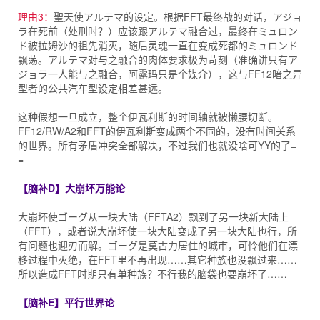
理由3：
聖天使アルテマ的设定。根据FFT最终战的对话，アジョ
ラ在死前（处刑时？）应该跟アルテマ融合过，最终在ミュロン
ド被拉姆沙的祖先消灭，随后灵魂一直在变成死都的ミュロンド
飘荡。アルテマ对与之融合的肉体要求极为苛刻（准确讲只有ア
ジョラ一人能与之融合，阿露玛只是个媒介），这与FF12暗之异
型者的公共汽车型设定相差甚远。
这种假想一旦成立，整个伊瓦利斯的时间轴就被懒腰切断。
FF12/RW/A2和FFT的伊瓦利斯变成两个不同的，没有时间关系
的世界。所有矛盾冲突全部解决，不过我们也就没啥可YY的了=
=
【脑补D】大崩坏万能论
大崩坏使ゴーグ从一块大陆（FFTA2）飘到了另一块新大陆上
（FFT），或者说大崩坏使一块大陆变成了另一块大陆也行，所
有问题也迎刃而解。ゴーグ是莫古力居住的城市，可怜他们在漂
移过程中灭绝，在FFT里不再出现……其它种族也没飘过来……
所以造成FFT时期只有单种族？不行我的脑袋也要崩坏了……
【脑补E】平行世界论