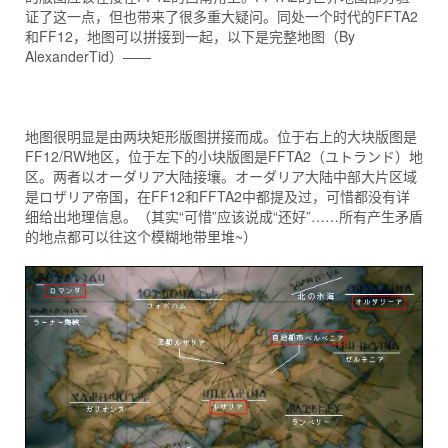
证了这一点，但也带来了很多重大疑问。同处一个时代的FFTA2
和FF12，地图可以拼接到一起，以下是完整地图（By
AlexanderTid）——
地图很明显是由两块矩形版图拼接而成。位于右上的大块版图是
FF12/RW地区，位于左下的小块版图是FFTA2（ユトランド）地
区。两者以オーダリア大陆接壤。オーダリア大陆中部大片区域
是ロザリア帝国，在FF12和FFTA2中都提及过，可惜都没有详
细给出地理信息。（其实“可惜”应该说成“还好”……所有产生矛盾
的地点都可以往这个模糊地带里堆~）