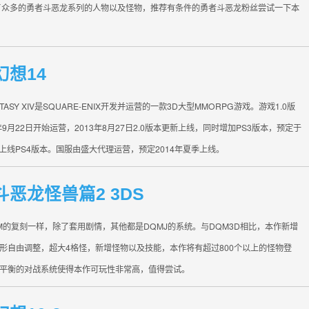
了众多的勇者斗恶龙系列的人物以及怪物，推荐有条件的勇者斗恶龙粉丝尝试一下本
幻想14
ANTASY XIV是SQUARE-ENIX开发并运营的一款3D大型MMORPG游戏。游戏1.0版
年9月22日开始运营，2013年8月27日2.0版本更新上线，同时增加PS3版本，预定于
4月上线PS4版本。国服由盛大代理运营，预定2014年夏季上线。
斗恶龙怪兽篇2 3DS
M的复刻一样，除了套用剧情，其他都是DQMJ的系统。与DQM3D相比，本作新增
形自由调整，超大4格怪，新增怪物以及技能，本作将有超过800个以上的怪物登
平衡的对战系统使得本作可玩性非常高，值得尝试。