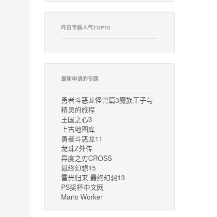
昨日专题人气TOP10
最新申请的专题
勇者斗恶龙怪兽篇3魔族王子与
精灵的旅程
王国之心3
上古地图库
勇者斗恶龙11
龙珠Z外传
异度之刃CROSS
最终幻想15
雷光归来 最终幻想13
PS奖杯中文网
Mario Worker