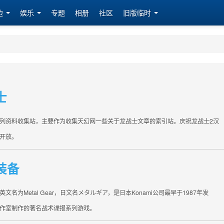
边
娱乐
专题
相册
社区
旧版临时
士
列资料收集站，主要作为收集天幻网一些关于龙战士文章的索引站。庆祝龙战士2汉
开放。
装备
文名为Metal Gear，日文名メタルギア，是日本Konami公司最早于1987年发
作室制作的著名战术谍报系列游戏。