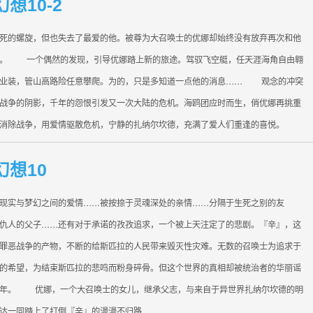
想10-2
的螺旋，但也失去了最爱的他。被尊为大召唤士的优娜却始终没有放弃再次和他
望。 一个偶然的发现，引导优娜踏上新的旅途。驾驭飞空艇，任天涯海角自由翱
职业装，管山高路险任意攀爬。为的，只是多知道一点他的消息…… 观念的冲突
战争的阴影，千年的怨恨引发又一次大陆的危机。海鸥团应时而生，俏优娜再挑重
消除战争，用爱情驱散危机，宁静的扎纳尔坎德，充满了爱人们重逢的喜悦。
幻想10
实与梦幻之间的爱情……被按捺于灵魂深处的亲情……分隔于生死之别的友
仇人的父子……还有对于承诺的孜孜追求，一个被上天注定了的悲剧。『辛』，这
罪恶战争的产物，不断的给斯匹拉的人民带来毁灭性灾难。无数的召唤士为追求于
的希望，为结束斯匹拉的悲鸣而粉身碎骨。但这个世界的真相却被统治者的华丽谣
千年。 优娜，一个大召唤士的女儿，继承父志，与来自于异世界扎纳尔坎德的明
达一同踏上了打倒『辛』的漫漫不归路……