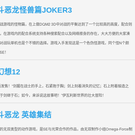
斗恶龙怪兽篇JOKER3
战游戏的怪物篇，在上做DQM2 3D中对战的平衡达到了一个比较高的高度，配合则
，在游戏内的配合系统支持各种搜索配合以及网络擦身的存在，大大方便的大家凑
对战玩单机也是个不错的选择。游戏入手发现这是一个色伪怪游戏，同个怪N个颜
SE！
幻想12
刻版发售！“剑握在战士的手上，石紧抱于胸；剑上刻着消失的记忆；石上附着锻造之
于剑继于石；如今，来诉说这故事吧！”伊瓦利斯世界的壮大冒险！
斗恶龙 英雄集结
的无双类型的动作游戏，是SE与光荣合作的作品，由无双制作小组Omega-Force制