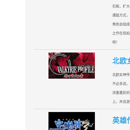
石板，扩大
遇敌方式，
角色会组成
之作在现如
吧！
北欧
北欧女神传
不必多说，
浓墨重彩的
上，并且游
英雄传