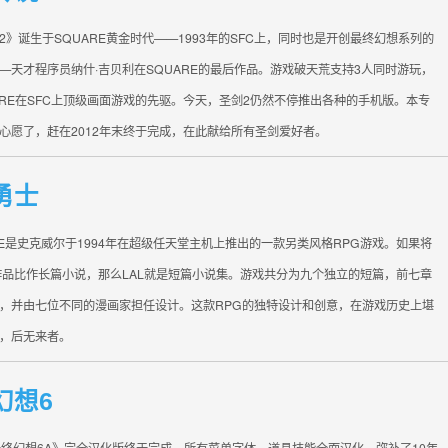
2》诞生于SQUARE黄金时代——1993年的SFC上，同时也是开创最终幻想系列的
—天才程序员纳什·吉贝利在SQUARE的最后作品。游戏破天荒支持3人同时游玩，
ARE在SFC上顶级画面游戏的先驱。今天，圣剑2仍然不停推出各种的手机版。本专
心愿了，赶在2012年末终于完成，在此献给所有圣剑爱好者。
勇士
 LIVE是史克威尔于1994年在超级任天堂主机上推出的一款另类风格RPG游戏。如果将
作品比作长篇小说，那么LAL就是短篇小说集。游戏共分为九个独立的短篇，前七章
，并由七位不同的漫画家担任设计。这款RPG的独特设计和创意，在游戏历史上堪
，后无来者。
幻想6
最终幻想6A》完全汉化版终于完成，所有菜单字体、道具技能全面汉化，弥补了10年