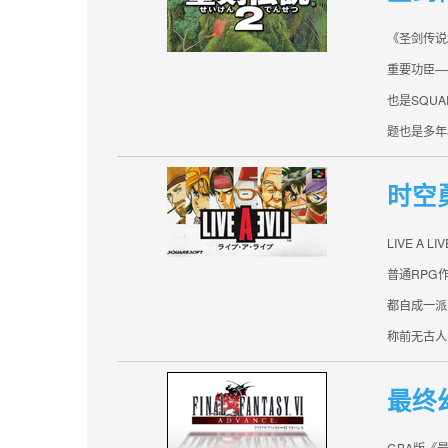
《圣剑传说
重要功臣—
也是SQU
题也是多年
时空
LIVE A
普通RPG
都自成一派
称前无古人
最终
GBA版《