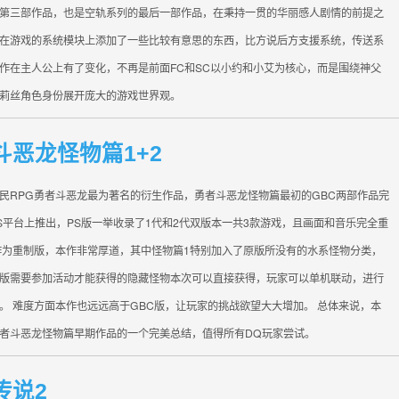
第三部作品，也是空轨系列的最后一部作品，在秉持一贯的华丽感人剧情的前提之
在游戏的系统模块上添加了一些比较有意思的东西，比方说后方支援系统，传送系
作在主人公上有了变化，不再是前面FC和SC以小约和小艾为核心，而是围绕神父
莉丝角色身份展开庞大的游戏世界观。
斗恶龙怪物篇1+2
民RPG勇者斗恶龙最为著名的衍生作品，勇者斗恶龙怪物篇最初的GBC两部作品完
S平台上推出，PS版一举收录了1代和2代双版本一共3款游戏，且画面和音乐完全重
作为重制版，本作非常厚道，其中怪物篇1特别加入了原版所没有的水系怪物分类，
版需要参加活动才能获得的隐藏怪物本次可以直接获得，玩家可以单机联动，进行
。 难度方面本作也远远高于GBC版，让玩家的挑战欲望大大增加。 总体来说，本
者斗恶龙怪物篇早期作品的一个完美总结，值得所有DQ玩家尝试。
传说2