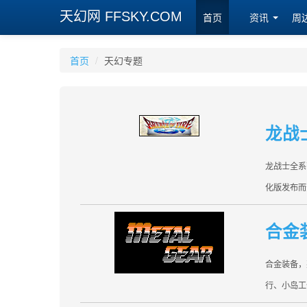
天幻网 FFSKY.COM
首页
资讯
周
首页
/
天幻专题
龙战
龙战士全系
化版发布而
合金
合金装备，英
行、小岛工