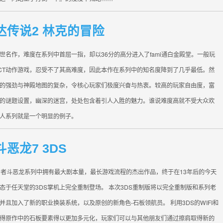
达传说2 林克的冒险
世名作，难度在系列中首屈一指，却以36分的高分进入了fami通白金殿堂。一般玩
CT动作游戏，忍受不了其高难度，因此本作在系列中的知名度降到了几乎最低。然
的强劲与神殿地图的复杂，令核心玩家们极度兴奋与热衷。较高的玩家自由度，富
的谜题设置，幽深的迷宫，处处包含着引人入胜的魅力。谁说难度高就不受大众欢
人系列就是一个明显的例子。
恶龙7 3DS
勇者斗恶龙系列中拥有最大剧本量，最长游戏流程的杰出作品，终于在13年后的今天
态于任天堂的3DS掌机上完全重制登场。 本次3DS重制版将以完全重制版和系列老
并且加入了新的职业换装系统，以及原创的新角色-石板领航员。 利用3DS的WIFI和
得原作中的石板要素得以更加多元化，玩家们可以与其他朋友们通过擦肩取得新的