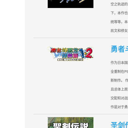
空之轨迹的
下，本作也
统等等，本
凯文和修女
勇者
作为日本国
全重制在P
新制作。 
且总体上原
交配和对战
作是对于勇
圣剑