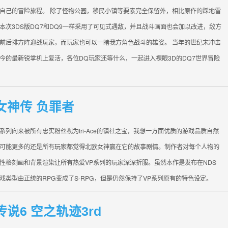
自己的冒险旅程。 除了怪物公园，移民小镇等要素完全保留外，相比原作的踩地雷
本次3DS版DQ7和DQ9一样采用了可见式遇敌，并且战斗画面也会加以改进，敌方
前后排方阵迎战玩家，而玩家也可以一睹我方角色战斗的雄姿。 当年的世纪末冲击
今的最新锐掌机上复活，各位DQ玩家还等什么，一起进入裸眼3D的DQ7世界冒险
女神传 负罪者
系列向来被所有忠实粉丝视为tri-Ace的镇社之宝，我想一方面优质的游戏品质自然
可能更多的还是所有玩家都觉得北欧女神赢在它的故事剧情。制作者对每个人物的
性格刻画和背景渲染让所有热爱VP系列的玩家深深折服。虽然本作是发布在NDS
戏类型由正统的RPG变成了S-RPG，但是仍然保持了VP系列原有的特色设定。
说6 空之轨迹3rd