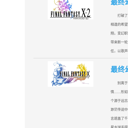
最终幻
打破了死
相逢的希
翔，变幻
带来新一轮
任，以歌声
最终
别离于现
情……形如
个源于远古
渺茫传说中
言遮盖了
星水球手提