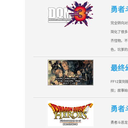
勇者
完全转向对
简化了很多
齐怪物。不
色，坑爹的
最终
FF12复
技；故事始
勇者
勇者斗恶龙