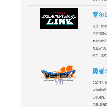
塞尔
这是一款隐
家不习惯A
而本作敌人
有生活气息
迎了，洛克
勇者斗
DQ7作为
以全新的姿
玩家见面，
擦肩机能使