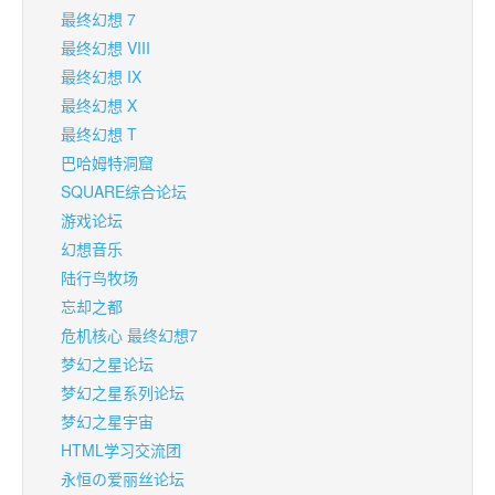
最终幻想 7
最终幻想 VIII
最终幻想 IX
最终幻想 X
最终幻想 T
巴哈姆特洞窟
SQUARE综合论坛
游戏论坛
幻想音乐
陆行鸟牧场
忘却之都
危机核心 最终幻想7
梦幻之星论坛
梦幻之星系列论坛
梦幻之星宇宙
HTML学习交流团
永恒の爱丽丝论坛