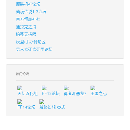
魔装机神论坛
仙境传说1·2论坛
東方博麗神社
迪拉克之海
脑残无极限
模型/手办讨论区
男人去死去死团论坛
热门论坛
天幻汉化组
FF13论坛
勇者斗恶龙7
王国之心
FF14论坛
最终幻想 零式