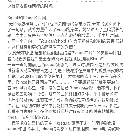
找。。。。。。。。。。。。。。。。。。。。。。。。。。
这就是安提弥西娅的时间。
Squall和Rinoa的时间：
“无论你怎样努力，时间也不会随你的意志改变”未来的魔女留下
了一句话，就将力量传入了Edea的身体，她又进入了黑暗漫长的
轮回之中，只是为了捉住那一点点渺茫的希望，让手中的时间走
向另一个方向。（You can’t hold it包含了抓住和控制的意思,我认
为这样翻译能更好的解释后面的剧情 ）
“无论我在哪里,我都能找到回去的路”Squall在时间的夹缝中徘徊
着:”只要想着我们最重要的地方,我就能找到你,Rinoa!”
一直一直的向前走,当squall疲惫的回过头时,周围不是那片微风吹
过就漫天花雪的誓言之地,而是一块漂浮在黑暗中的孤独死寂的岩
石岛。Squall无力的坐倒在地上，大家都回去了吧，只有我在这
里，Ｒinoa也已经回去了吧。。。。“只要想起我们最重要的东
西”squall在心里一便一便的回忆着Ｒinoa的身影，看不清，也许
是召唤兽影响了记忆，眼前的兰色纤细的身体，举手投足的每一
个细小的动作，还有在舞会时，你向我走来的样子，我都能记
住，在飞速划过的记忆中我能找到关于你的每一个细节，但是，
我看不到你的脸，在他们接近我的时候就会变的越来越模糊，
rinoa，我看不清你的脸。
一根羽毛穿过黑暗的天空向着squall飘落下来，当羽毛碰触到
squall伸出的手时，rinoa的背影闪现在他眼前，squall拼命的呼