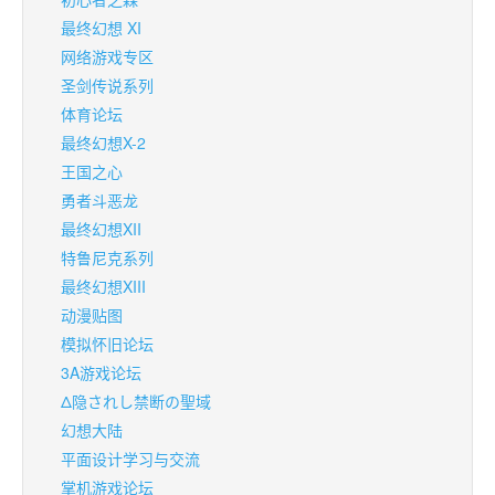
最终幻想 XI
网络游戏专区
圣剑传说系列
体育论坛
最终幻想X-2
王国之心
勇者斗恶龙
最终幻想XII
特鲁尼克系列
最终幻想XIII
动漫贴图
模拟怀旧论坛
3A游戏论坛
Δ隐されし禁断の聖域
幻想大陆
平面设计学习与交流
掌机游戏论坛