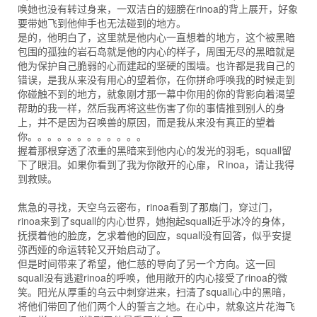
唤她也没有转过身来，一双洁白的翅膀在rinoa的背上展开，好象
要带她飞到他伸手也无法碰到的地方。
是的，他明白了，这里就是他内心一直想着的地方，这个被黑暗
包围的孤独的岩石岛就是他的内心的样子，周围无尽的黑暗就是
他为保护自己脆弱的心而建起的坚硬的围墙。也许都是我自己的
错误，是我从来没有用心的望着你，在你拼命呼唤我的时候走到
你碰触不到的地方，就象刚才那一幕中你用的你的背影向着渴望
帮助的我一样，然后我再将这些伤害了你的事情推到别人的身
上，并不是因为召唤兽的原因，而是我从来没有真正的望着
你。。。。。。。。。。。。
握着那根穿透了浓重的黑暗来到他内心的发光的羽毛，squall留
下了眼泪。如果你看到了我为你敞开的心扉，Ｒinoa，请让我得
到救赎。
焦急的寻找，天空乌云密布，rinoa看到了那扇门，穿过门，
rinoa来到了squall的内心世界，她抱起squall近乎冰冷的身体，
抚摸着他的脸庞，乞求着他的回应，squall没有回答，似乎安提
弥西娅的命运转轮又开始启动了。
但是时间带来了希望，他仁慈的导向了另一个方向。这一回
squall没有逃避rinoa的呼唤，他用敞开的内心接受了rinoa的微
笑。阳光从厚重的乌云中刺穿进来，扫清了squall心中的黑暗，
将他们带回了他们两个人的誓言之地。在心中，就象这片花海飞