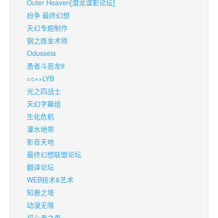
Outer Heaven[潜龙谍影论坛]
纷争 最终幻想
天幻专题制作
钢之炼金术师
Odusseia
勇者斗恶龙9
○○××LYB
光之四战士
天幻字幕组
生化危机
灌水地带
影音天地
最终幻想联盟论坛
翻译论坛
WEB技术&艺术
知惠之塔
动漫无限
初心者之森