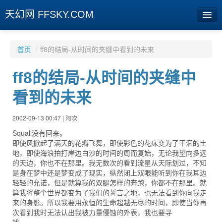
天幻网 FFSKY.COM
首页
首页
/
ff8的结局-从时间的夹缝中看到的未来
资讯
ff8的结局-从时间的夹缝中
周边
看到的未来
娱乐
2002-09-13 00:47 | 阿吹
专题
Squall没有回来。
即使风掀起了满天的花瓣飞舞，即使彩色的花床变为了干涸的土
相册
地，即使海浪拍打岸边白沙的时间的周而复始，无论我望向多远
的天边，你也不在那里。我无数次的看到流星从天际划过，不知
社区
是身在梦中还是梦变成了现实，纵然闭上双眼能听到你在我耳边
轻轻的允诺，但是就算我的双腿怎样的奔跑，你都不在那里。就
旧版临时
算我将整个世界都变为了我们的誓言之地，也无法看到你向我走
来的身影。所以我要用永恒的生命超越无尽的时间，即使当你再
次看到我时无法认出我被力量侵蚀的外表，我也要寻
[登陆] [注册]