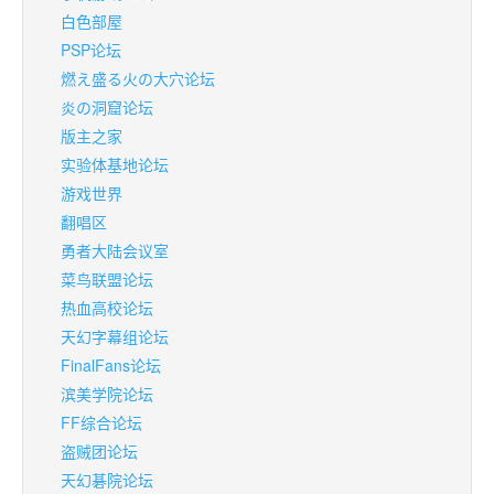
白色部屋
PSP论坛
燃え盛る火の大穴论坛
炎の洞窟论坛
版主之家
实验体基地论坛
游戏世界
翻唱区
勇者大陆会议室
菜鸟联盟论坛
热血高校论坛
天幻字幕组论坛
FinalFans论坛
滨美学院论坛
FF综合论坛
盗贼团论坛
天幻碁院论坛