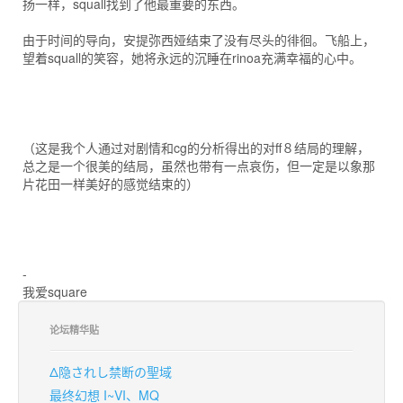
扬一样，squall找到了他最重要的东西。
由于时间的导向，安提弥西娅结束了没有尽头的徘徊。飞船上，
望着squall的笑容，她将永远的沉睡在rinoa充满幸福的心中。
（这是我个人通过对剧情和cg的分析得出的对ff８结局的理解，
总之是一个很美的结局，虽然也带有一点哀伤，但一定是以象那
片花田一样美好的感觉结束的）
-
我爱square
论坛精华贴
Δ隐されし禁断の聖域
最终幻想 I~VI、MQ