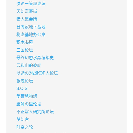
ダミー管理论坛
天幻富豪街
猎人集会所
日向家地下基地
秘密基地办公桌
积木书屋
三国论坛
最终幻想水晶编年史
云和山的彼端
以逝の对战KOF人论坛
银魂论坛
S.O.S
愛彌兒物語
蟲師の里论坛
不正常人研究所论坛
梦幻宫
时空之轮